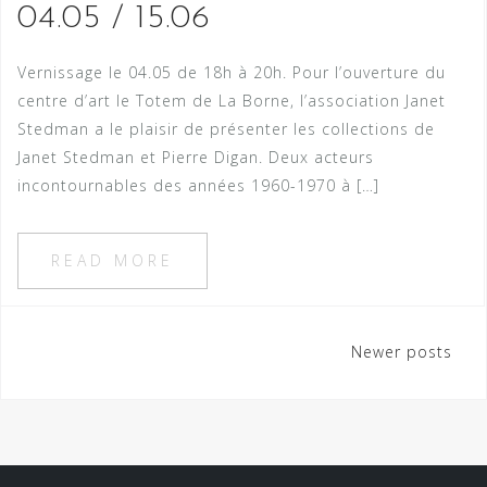
04.05 / 15.06
Vernissage le 04.05 de 18h à 20h. Pour l’ouverture du
centre d’art le Totem de La Borne, l’association Janet
Stedman a le plaisir de présenter les collections de
Janet Stedman et Pierre Digan. Deux acteurs
incontournables des années 1960-1970 à […]
READ MORE
Newer posts
P
o
s
t