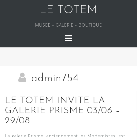
S
LE TOTEM
k
i
MUSEE - GALERIE - BOUTIQUE
p
t
o
c
o
n
t
admin7541
e
n
LE TOTEM INVITE LA
t
GALERIE PRISME 03/06 –
29/08
La galerie Prisme, anciennement les Modernistes, est