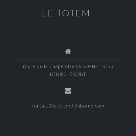
s
LE TOTEM
n
a
v
i
g
route de la Chapelotte LA BORNE 18250
a
HENRICHEMONT
t
i
o
contact@letotemdelaborne.com
n