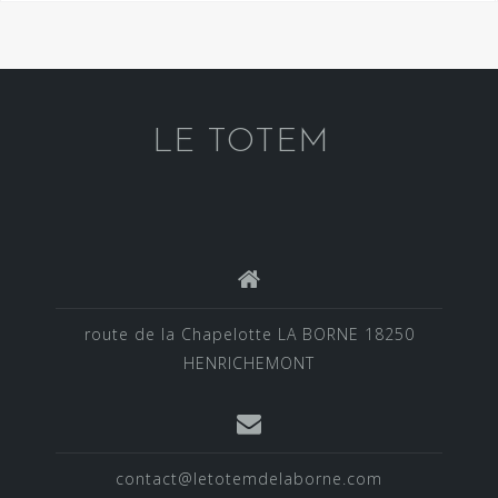
LE TOTEM
route de la Chapelotte LA BORNE 18250
HENRICHEMONT
contact@letotemdelaborne.com