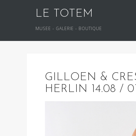
S
LE TOTEM
k
i
p
MUSEE - GALERIE - BOUTIQUE
t
o
c
o
n
t
GILLOEN & CRE
e
HERLIN 14.08 / 01
n
t