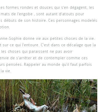
les formes rondes et douces qui s’en dégagent, les
t mats de l’engobe , sont autant d’atouts pour
les débuts de son histoire. Ces personnages modelés
otion.
 Anne-Sophie donne vie aux petites choses de la vie.
 sur ce qui l’entoure. C’est dans ce décalage que la
 les choses qui paraissent ne pas avoir
envie de s’arrêter et de contempler comme ces
rs pensées. Rappeler au monde qu’il faut parfois
la vie.