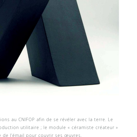
ions au CNIFOP afin de se révéler avec la terre. Le
uction utilitaire ; le module « céramiste créateur »
le de l’émail pour couvrir ses œuvres.