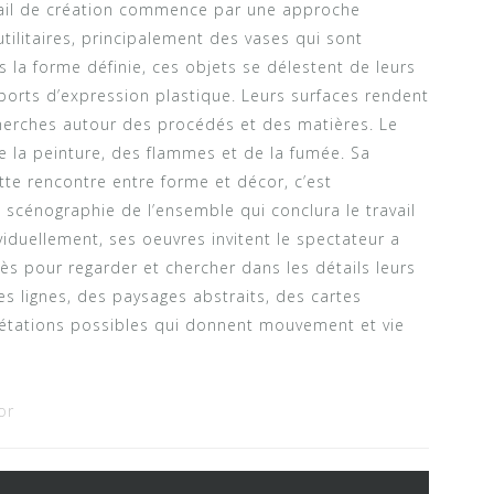
vail de création commence par une approche
tilitaires, principalement des vases qui sont
s la forme définie, ces objets se délestent de leurs
ports d’expression plastique. Leurs surfaces rendent
herches autour des procédés et des matières. Le
de la peinture, des flammes et de la fumée. Sa
tte rencontre entre forme et décor, c’est
la scénographie de l’ensemble qui conclura le travail
viduellement, ses oeuvres invitent le spectateur a
ès pour regarder et chercher dans les détails leurs
es lignes, des paysages abstraits, des cartes
rétations possibles qui donnent mouvement et vie
or