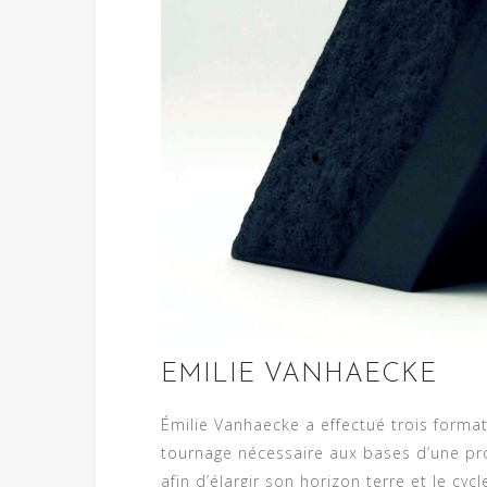
EMILIE VANHAECKE
Émilie Vanhaecke a effectué trois format
tournage nécessaire aux bases d’une prod
afin d’élargir son horizon terre et le cyc