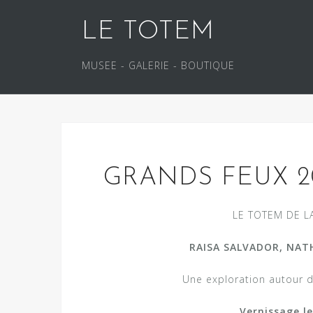
S
LE TOTEM
k
i
p
MUSEE - GALERIE - BOUTIQUE
t
o
c
o
n
t
GRANDS FEUX 202
e
n
LE TOTEM DE LA 
t
RAISA SALVADOR, NAT
Une exploration autour d
Vernissage le