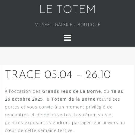
S
LE TOTEM
k
i
MUSEE - GALERIE - BOUTIQUE
p
t
o
c
o
n
TRACE 05.04 – 26.10
t
e
n
À l’occasion des
Grands Feux de La Borne
, du
18 au
t
26 octobre 2025
, le
Totem de la Borne
rouvre ses
portes et vous convie à un moment privilégié de
rencontres et de découvertes. Les céramistes et
peintres exposants viendront partager leur univers au
cœur de cette semaine festive.